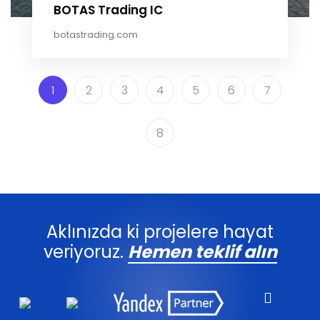
BOTAS Trading IC
botastrading.com
1
2
3
4
5
6
7
8
Aklınızda ki projelere hayat
veriyoruz.
Hemen teklif alın